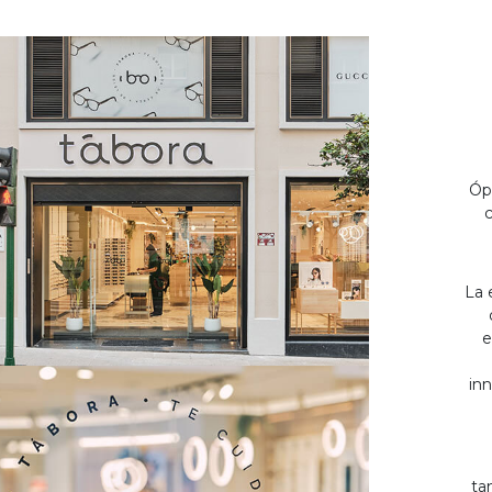
Óp
c
La 
e
inn
ta