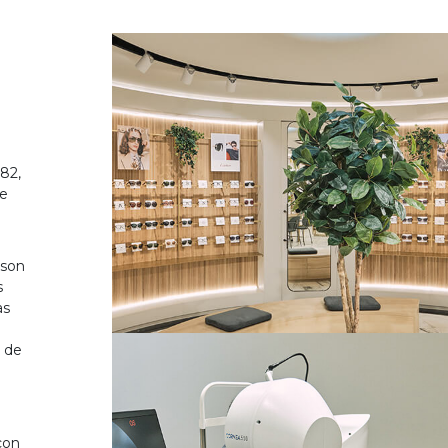
82,
de
 son
s
as
o de
on