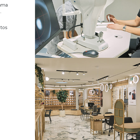
gama
.
ctos