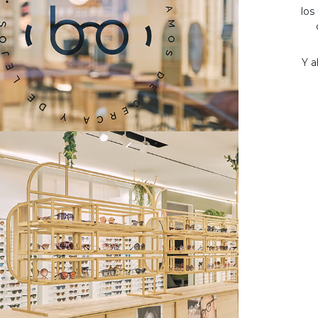
los
Y a