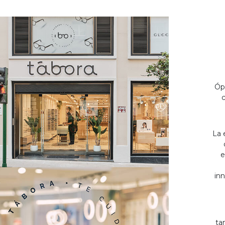
Óp
c
La 
e
inn
ta