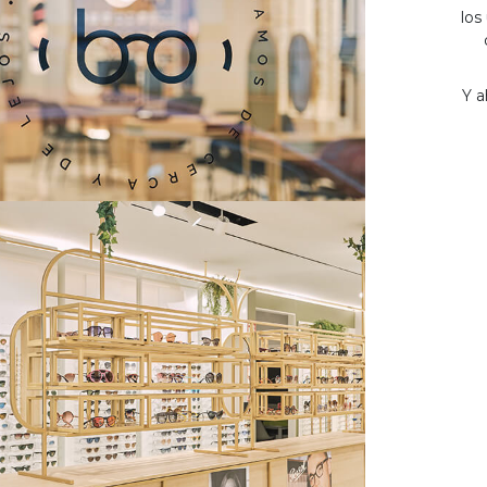
los
Y a