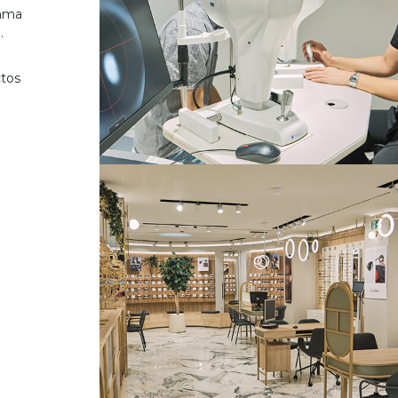
gama
.
ctos