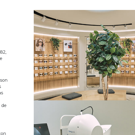
82,
de
 son
s
as
o de
on