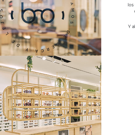
los
Y a