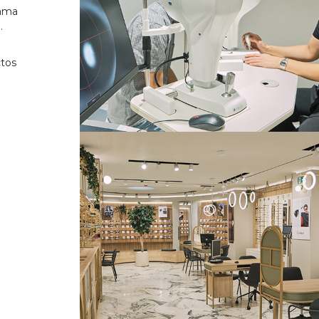
gama
.
ctos