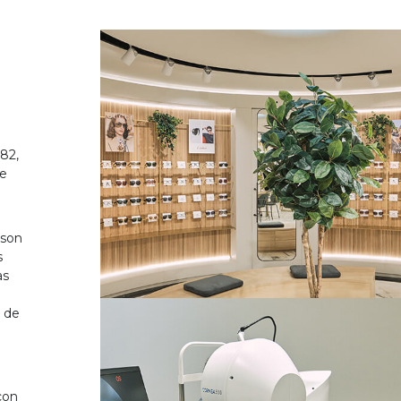
82,
de
 son
s
as
o de
on