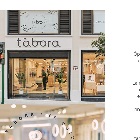
Óp
c
La 
e
inn
ta