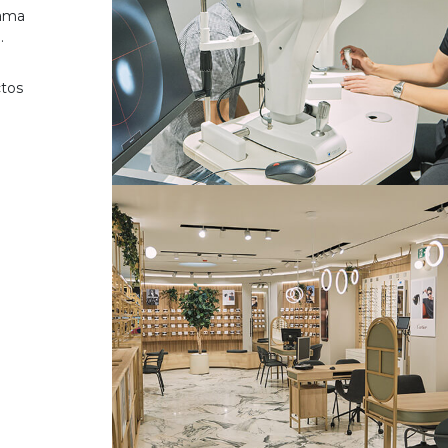
gama
.
ctos