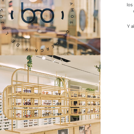
los
Y a