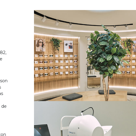
82,
de
 son
s
as
o de
on