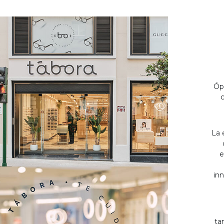
Óp
c
La 
e
inn
ta