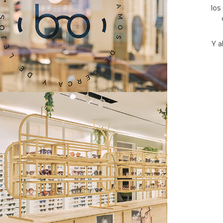
los
Y a