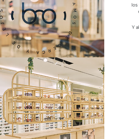
los
Y a