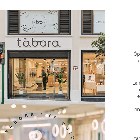
Óp
c
La 
e
inn
ta