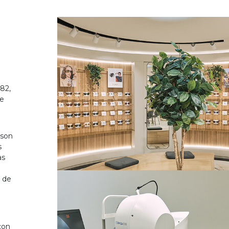
82,
de
 son
s
as
o de
on