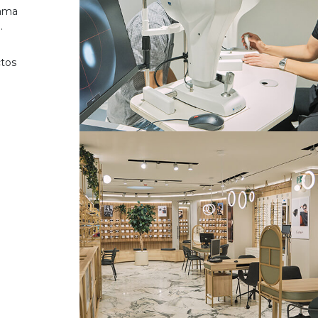
gama
.
ctos