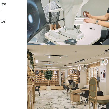
gama
.
ctos