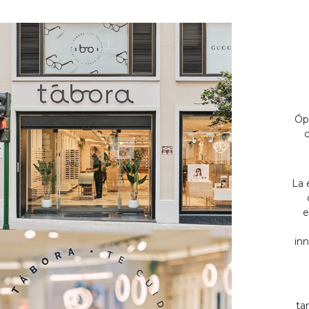
Óp
c
La 
e
inn
ta