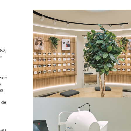
82,
de
 son
s
as
o de
on