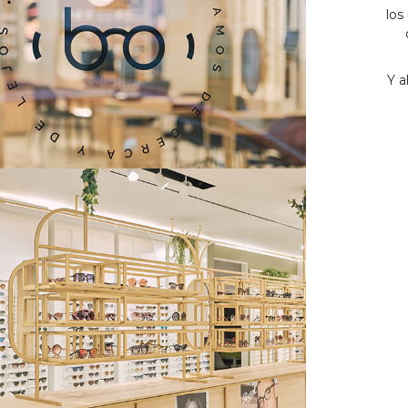
los
Y a