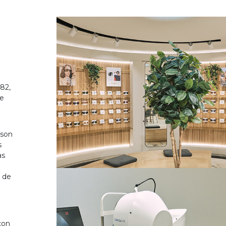
82,
de
 son
s
as
o de
on