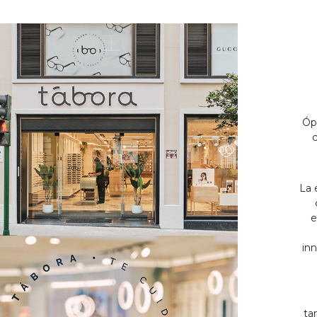
Óp
c
La 
e
inn
ta