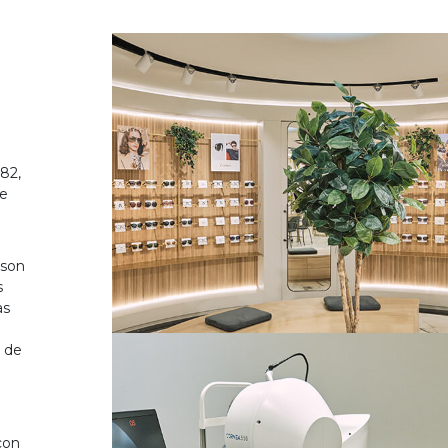
82,
de
 son
s
as
o de
on