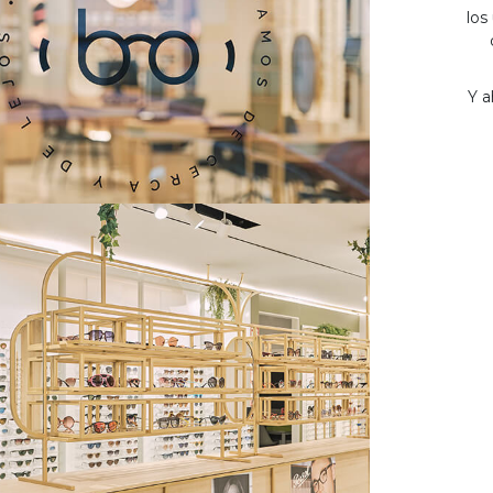
los
Y a