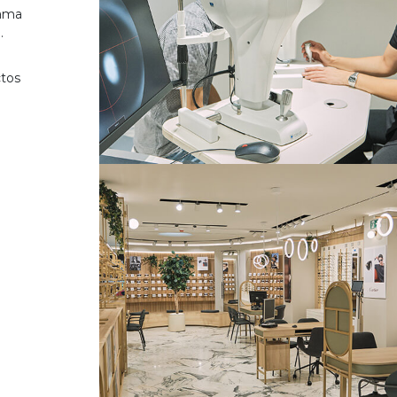
gama
.
ctos