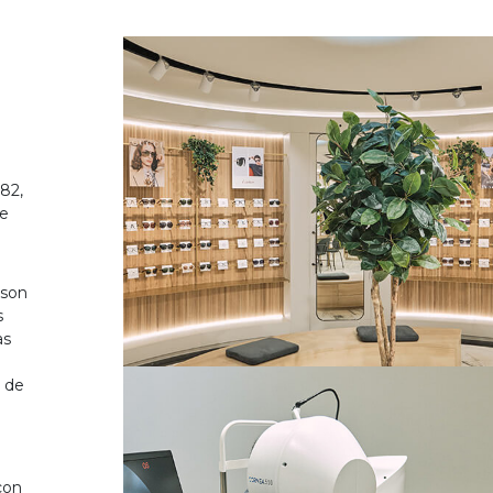
82,
de
 son
s
as
o de
on