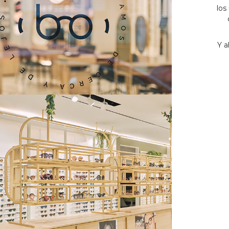
los
Y a