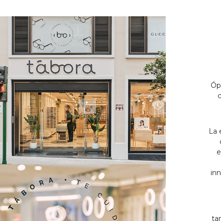
Óp
c
La 
e
inn
ta