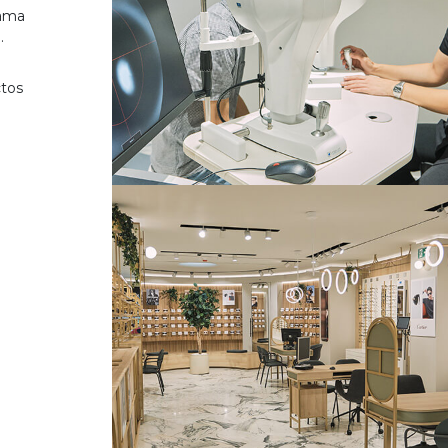
gama
.
ctos