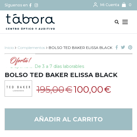
Mi Cuenta
0
Síguenos en
BUSCAR...
Inicio
Complementos
BOLSO TED BAKER ELISSA BLACK
Oferta!
Disponible: De 3 a 7 días laborables
BOLSO TED BAKER ELISSA BLACK
El
El
195,00
€
100,00
€
precio
precio
original
actual
era:
es:
195,00€.
100,00€.
AÑADIR AL CARRITO