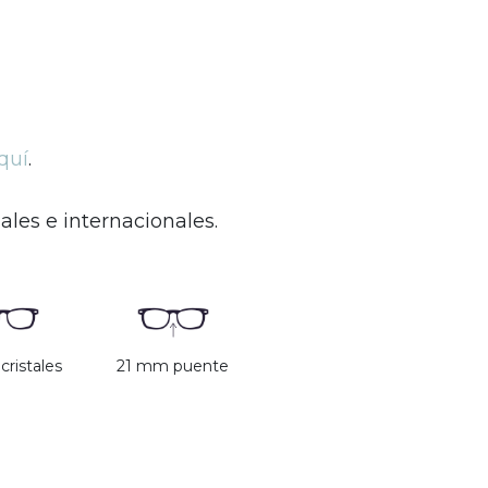
quí
.
les e internacionales.
ristales
21 mm puente