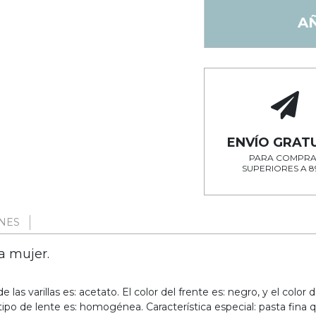
A
ENVÍO GRAT
PARA COMPRA
SUPERIORES A 8
NES
a mujer.
e las varillas es: acetato. El color del frente es: negro, y el color 
 tipo de lente es: homogénea. Característica especial: pasta fina