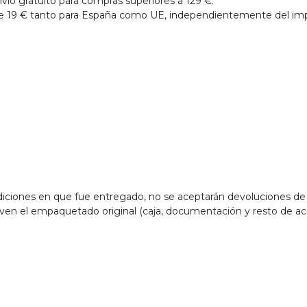
vío gratuito para compras superiores a 129 €.
 de 19 € tanto para España como UE, independientemente del im
ondiciones en que fue entregado, no se aceptarán devoluciones d
ven el empaquetado original (caja, documentación y resto de acc