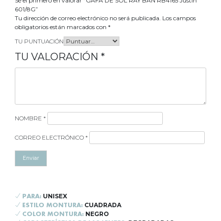
Sé el primero en valorar “GAFA DE SOL RAY BAN RB4165 Justin
601/8G”
Tu dirección de correo electrónico no será publicada.
Los campos
obligatorios están marcados con
*
TU PUNTUACIÓN
TU VALORACIÓN
*
NOMBRE
*
CORREO ELECTRÓNICO
*
UNISEX
PARA:
CUADRADA
ESTILO MONTURA:
NEGRO
COLOR MONTURA: