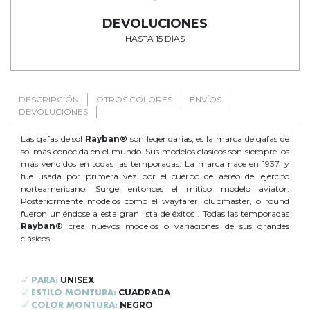
DEVOLUCIONES
HASTA 15 DÍAS
DESCRIPCIÓN
OTROS COLORES
ENVÍOS
DEVOLUCIONES
Las gafas de sol
Rayban®
son legendarias, es la marca de gafas de
sol más conocida en el mundo. Sus modelos clásicos son siempre los
más vendidos en todas las temporadas. La marca nace en 1937, y
fue usada por primera vez por el cuerpo de aéreo del ejercito
norteamericano. Surge entonces el mítico modelo aviator.
Posteriormente modelos como el wayfarer, clubmaster, o round
fueron uniéndose a esta gran lista de éxitos . Todas las temporadas
Rayban®
crea nuevos modelos o variaciones de sus grandes
clásicos.
UNISEX
PARA:
CUADRADA
ESTILO MONTURA:
NEGRO
COLOR MONTURA: