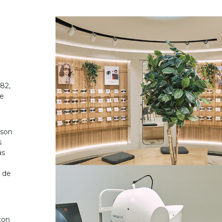
82,
de
 son
s
as
o de
on