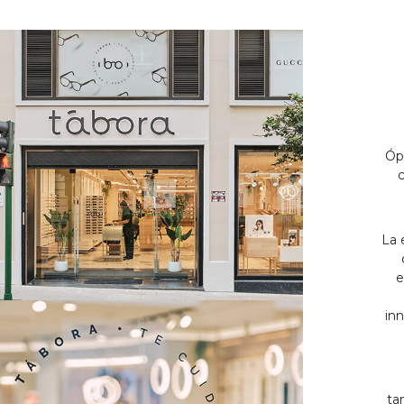
Óp
c
La 
e
inn
ta