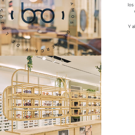
los
Y a