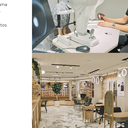
gama
.
ctos